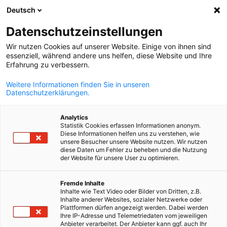
Deutsch
Suche öffnen
Navi
Ein
Info Hub:
Neuigkeiten
Datenschutzeinstellungen
Wir nutzen Cookies auf unserer Website. Einige von ihnen sind
Finden Sie aktuelle Pressemitteilungen, Veröffentlichunge
essenziell, während andere uns helfen, diese Website und Ihre
Erfahrung zu verbessern.
Downloads und Event-Updates an einem Ort
Weitere Informationen finden Sie in unseren
Datenschutzerklärungen.
Analytics
Statistik Cookies erfassen Informationen anonym.
Filter und Sortierung anzeigen
Filteroptionen wurden erfolgreich aktualisiert
Diese Informationen helfen uns zu verstehen, wie
unsere Besucher unsere Website nutzen. Wir nutzen
diese Daten um Fehler zu beheben und die Nutzung
der Website für unsere User zu optimieren.
German
Im Zusammenhang mit Neuigkeiten
Fremde Inhalte
Inhalte wie Text Video oder Bilder von Dritten, z.B.
Inhalte anderer Websites, sozialer Netzwerke oder
ALLE NEUIGKEITEN
AHK NEWS
MITGLIEDER NEWS
PRESSEMITTEIL
Plattformen dürfen angezeigt werden. Dabei werden
Ihre IP-Adresse und Telemetriedaten vom jeweiligen
Anbieter verarbeitet. Der Anbieter kann ggf. auch Ihr