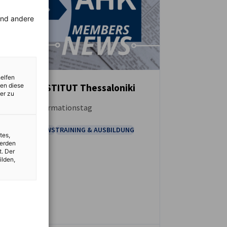
rend andere
helfen
zen diese
GOETHE INSTITUT Thessaloniki
er zu
Karriere - Informationstag
NEUIGKEITEN
MITGLIEDER NEWS
TRAINING & AUSBILDUNG
tes,
werden
t. Der
ilden,