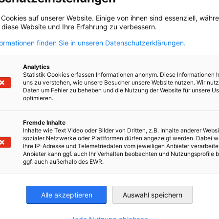
 Cookies auf unserer Website. Einige von ihnen sind essenziell, wäh
, diese Website und Ihre Erfahrung zu verbessern.
formationen finden Sie in unseren Datenschutzerklärungen.
Analytics
Statistik Cookies erfassen Informationen anonym. Diese Informationen 
uns zu verstehen, wie unsere Besucher unsere Website nutzen. Wir nut
INTRACOM DEFENCE (IDE)
Daten um Fehler zu beheben und die Nutzung der Website für unsere Us
optimieren.
INTRACOM DEFENSE launches the ACTUS
NEUIGKEITEN
Project
Fremde Inhalte
Inhalte wie Text Video oder Bilder von Dritten, z.B. Inhalte anderer Websi
MITGLIEDER NEWS
sozialer Netzwerke oder Plattformen dürfen angezeigt werden. Dabei 
Ihre IP-Adresse und Telemetriedaten vom jeweiligen Anbieter verarbeite
Anbieter kann ggf. auch Ihr Verhalten beobachten und Nutzungsprofile b
ggf. auch außerhalb des EWR.
Alle akzeptieren
Auswahl speichern