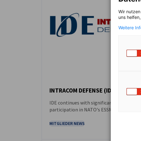
Wir nutzen
uns helfen
Weitere In
INTRACOM DEFENSE (IDE)
IDE continues with significant
NEUIGKEITEN
participation in NATO's ESSM program
MITGLIEDER NEWS