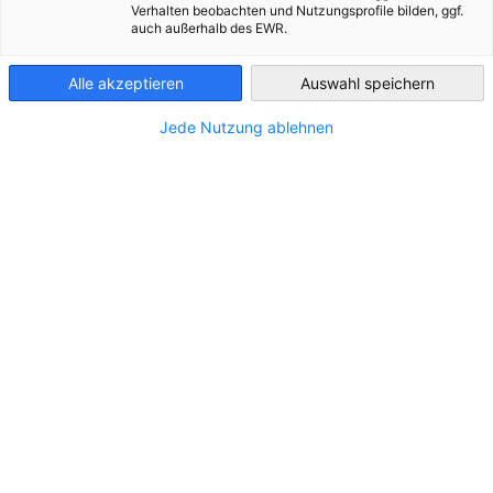
Verhalten beobachten und Nutzungsprofile bilden, ggf.
auch außerhalb des EWR.
Greece
Alle akzeptieren
Auswahl speichern
Jede Nutzung ablehnen
STANDORT
Adresse:
69, Dimocratias Ave., 131 22, Ilion
Stadt:
Athens
Bundesland/Provinz:
Zentralgriechenland
Land:
Griechenland
KONTAKT
Rufen Sie uns an!
+30 210 2386221