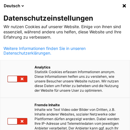
Deutsch
Suche öffnen
Navi
Ein
Datenschutzeinstellungen
Wir nutzen Cookies auf unserer Website. Einige von ihnen sind
essenziell, während andere uns helfen, diese Website und Ihre
KOMPLETTE MITGLIEDSLISTE
Erfahrung zu verbessern.
Weitere Informationen finden Sie in unseren
Datenschutzerklärungen.
VERIDOS MATSOUKIS
Analytics
SECURITY PRINTING
Statistik Cookies erfassen Informationen anonym.
Diese Informationen helfen uns zu verstehen, wie
unsere Besucher unsere Website nutzen. Wir nutzen
S.A.
diese Daten um Fehler zu beheben und die Nutzung
der Website für unsere User zu optimieren.
German
www.veridosmatsoukis.com
Fremde Inhalte
Inhalte wie Text Video oder Bilder von Dritten, z.B.
Inhalte anderer Websites, sozialer Netzwerke oder
Plattformen dürfen angezeigt werden. Dabei werden
Ihre IP-Adresse und Telemetriedaten vom jeweiligen
Anbieter verarbeitet. Der Anbieter kann ggf. auch Ihr