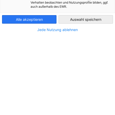
Verhalten beobachten und Nutzungsprofile bilden, ggf.
auch außerhalb des EWR.
Greece
*
Alle akzeptieren
Auswahl speichern
Funktion
Jede Nutzung ablehnen
*
E-Mail
*
Telefon
*
Hiermit bestätigen wir unsere Teilnahme zur Tagung