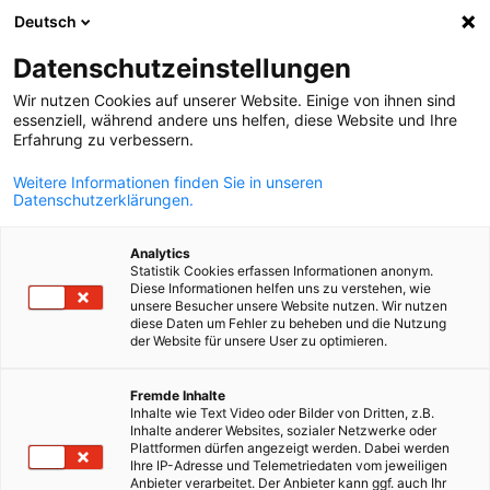
Deutsch
Suche öffnen
Navi
Ein
Datenschutzeinstellungen
ZURÜCK
Wir nutzen Cookies auf unserer Website. Einige von ihnen sind
essenziell, während andere uns helfen, diese Website und Ihre
After Work Drinks in Athens
Erfahrung zu verbessern.
Weitere Informationen finden Sie in unseren
*
Firma
Datenschutzerklärungen.
Analytics
Statistik Cookies erfassen Informationen anonym.
Diese Informationen helfen uns zu verstehen, wie
unsere Besucher unsere Website nutzen. Wir nutzen
*
Vorname
diese Daten um Fehler zu beheben und die Nutzung
der Website für unsere User zu optimieren.
German
Fremde Inhalte
Inhalte wie Text Video oder Bilder von Dritten, z.B.
Inhalte anderer Websites, sozialer Netzwerke oder
*
Plattformen dürfen angezeigt werden. Dabei werden
Nachname
Ihre IP-Adresse und Telemetriedaten vom jeweiligen
Anbieter verarbeitet. Der Anbieter kann ggf. auch Ihr