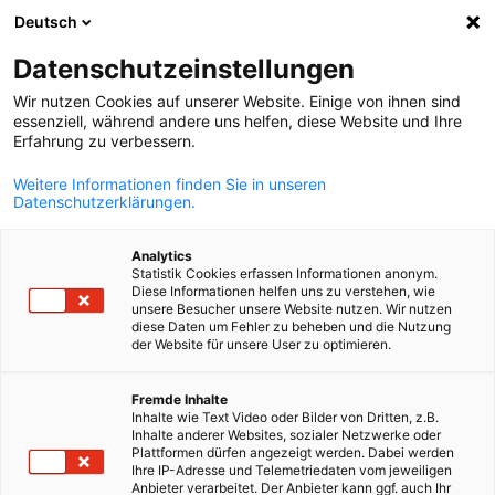
Deutsch
Άνοιγμα αναζ
Άνοι
Κλε
Datenschutzeinstellungen
Wir nutzen Cookies auf unserer Website. Einige von ihnen sind
essenziell, während andere uns helfen, diese Website und Ihre
Erfahrung zu verbessern.
Weitere Informationen finden Sie in unseren
Datenschutzerklärungen.
Analytics
Statistik Cookies erfassen Informationen anonym.
Diese Informationen helfen uns zu verstehen, wie
Εξειδικευμένο εργατικό
unsere Besucher unsere Website nutzen. Wir nutzen
diese Daten um Fehler zu beheben und die Nutzung
δυναμικό και αγορά εργασίας
der Website für unsere User zu optimieren.
Greek
Fremde Inhalte
Το Ελληνογερμανικό Εμπορικό και Βιομηχανικό Επιμελητήρι
Inhalte wie Text Video oder Bilder von Dritten, z.B.
Inhalte anderer Websites, sozialer Netzwerke oder
ιδρύει μια νέα Επιτροπή με θέμα «Εξειδικευμένο εργατικό
Plattformen dürfen angezeigt werden. Dabei werden
δυναμικό και αγορά εργασίας» Η αγορά εργασίας μεταβάλλετα
Ihre IP-Adresse und Telemetriedaten vom jeweiligen
Anbieter verarbeitet. Der Anbieter kann ggf. auch Ihr