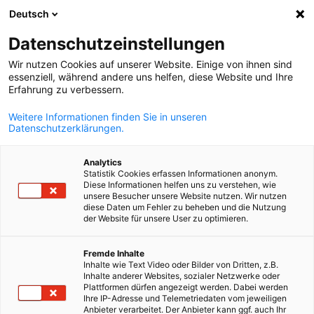
Deutsch
Άνοιγμα αναζ
Άνοι
Κλε
Datenschutzeinstellungen
Wir nutzen Cookies auf unserer Website. Einige von ihnen sind
essenziell, während andere uns helfen, diese Website und Ihre
Erfahrung zu verbessern.
Weitere Informationen finden Sie in unseren
Datenschutzerklärungen.
Analytics
Statistik Cookies erfassen Informationen anonym.
Diese Informationen helfen uns zu verstehen, wie
Newsletter
unsere Besucher unsere Website nutzen. Wir nutzen
diese Daten um Fehler zu beheben und die Nutzung
der Website für unsere User zu optimieren.
Με το Newsletter του Ελληνογερμανικού Εμπορικού και
Greek
Fremde Inhalte
Βιομηχανικού Επιμελητηρίου «AHK – News» ενημερώνεστε
Inhalte wie Text Video oder Bilder von Dritten, z.B.
διαρκώς για τις δραστηριότητες μας.
Inhalte anderer Websites, sozialer Netzwerke oder
Plattformen dürfen angezeigt werden. Dabei werden
Το newsletter προσφέρει μια συνοπτική επισκόπηση των
Ihre IP-Adresse und Telemetriedaten vom jeweiligen
Anbieter verarbeitet. Der Anbieter kann ggf. auch Ihr
επερχόμενων εκδηλώσεων, των νέων μας, νέων από τα