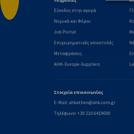
Υπηρεσίες
Μ
Επιστροφή στην αρχή
Είσοδος στην αγορά
Γί
Νομικά και Φόροι
Κ
Job Portal
M
Επιχειρηματικές αποστολές
Ν
Μεταφράσεις
Ε
AHK-Europe-Suppliers
L
Στοιχεία επικοινωνίας
E-Mail:
ahkathen@ahk.com.gr
Τηλέφωνο:
+30 210 6419000