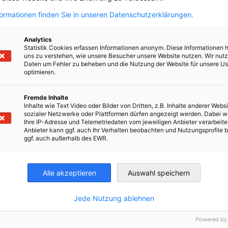
formationen finden Sie in unseren Datenschutzerklärungen.
Analytics
Statistik Cookies erfassen Informationen anonym. Diese Informationen 
uns zu verstehen, wie unsere Besucher unsere Website nutzen. Wir nut
Daten um Fehler zu beheben und die Nutzung der Website für unsere Us
optimieren.
Fremde Inhalte
Inhalte wie Text Video oder Bilder von Dritten, z.B. Inhalte anderer Websi
sozialer Netzwerke oder Plattformen dürfen angezeigt werden. Dabei 
Ihre IP-Adresse und Telemetriedaten vom jeweiligen Anbieter verarbeite
Anbieter kann ggf. auch Ihr Verhalten beobachten und Nutzungsprofile b
ggf. auch außerhalb des EWR.
nomic Affairs and Energy
Chamber of Commerce and Industry
hamber of Commerce and Industry
AHK.de
Germany Trade & In
Alle akzeptieren
Auswahl speichern
Jede Nutzung ablehnen
Powered by