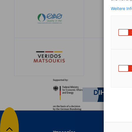
Weitere In
Συνεργάτες
Federal Ministry for Eco
German C