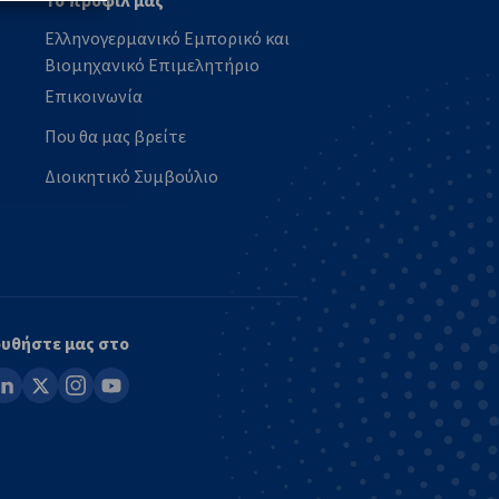
Το προφίλ μας
Ελληνογερμανικό Εμπορικό και
Βιομηχανικό Επιμελητήριο
Επικοινωνία
Που θα μας βρείτε
Διοικητικό Συμβούλιο
υθήστε μας στο
ook
inkedin
x
instagram
youtube