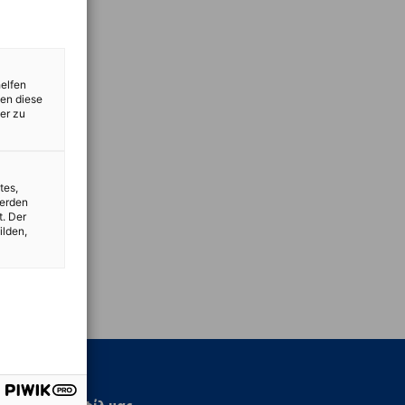
helfen
zen diese
er zu
tes,
werden
t. Der
ilden,
vest