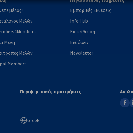
έλη
Περισσότερες Υπηρεσίες
νετε μέλος!
Εμπορικές Εκθέσεις
ατάλογος Μελών
Info Hub
embers4Members
Εκπαίδευση
έα Μέλη
Εκδόσεις
πιτροπές Μελών
Newsletter
egal Members
Περιφερειακές προτιμήσεις
Ακολο
faceb
l
Greek