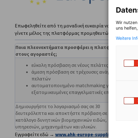
Daten
Wir nutzen
Επωφεληθείτε από τη μοναδική ευκαιρία να προβληθείτε
uns helfen
γίνετε μέλος της πλατφόρμας προμηθευτών AHK-Europe-
Weitere In
Ποια πλεονεκτήματα προσφέρει η πλατφόρμα
Ποια 
στους αγοραστές;
στους
εύκολη πρόσβαση σε νέους πελάτες
άμεση πρόσβαση σε τρέχουσες ανάγκες
πελατών
αυτοματοποιημένο matchmaking για
εξατομικευμένες επαγγελματικές επαφές
Δημιουργήστε το λογαριασμό σας σε 30
Δημιο
δευτερόλεπτα και αποκτήστε πρόβαση σε ένα
δευτε
κατάλογο δυνητικών βιομηχανικών ειδών,
προϊό
υπηρεσιών, μηχανημάτων και υλικών.
Εγγραφείτε εδώ
→
www.ahk-europe-suppliers.com