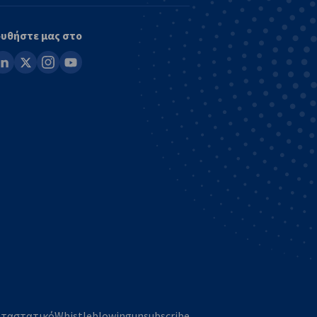
υθήστε μας στο
ook
inkedin
x
instagram
youtube
ταστατικό
Whistleblowing
unsubscribe