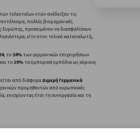
 των τελευταίων ετών ανέδειξαν τις
αποτέλεσμα, πολλές βιομηχανικές
ς Ευρώπης, προκειμένου να διασφαλίσουν
λησιέστερα, είτε στον τελικό καταναλωτή,
24
, το
24%
των γερμανικών επιχειρήσεων
 και το
19%
τα εμπορικά εμπόδια ως κύριους
ιείται από διάφορα
Διμερή Γερμανικά
μηχανικών προμηθευτών από ευρωπαϊκές
α, ενισχύοντας έτσι τη συνεργασία και τη