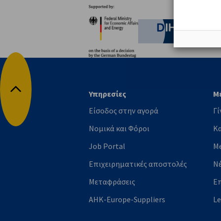
Συνεργάτες
Federal Ministry for Eco
German C
Υπηρεσίες
Μ
Επιστροφή στην αρχή
Είσοδος στην αγορά
Γί
Νομικά και Φόροι
Κ
Job Portal
M
Επιχειρηματικές αποστολές
Ν
Μεταφράσεις
Ε
AHK-Europe-Suppliers
L