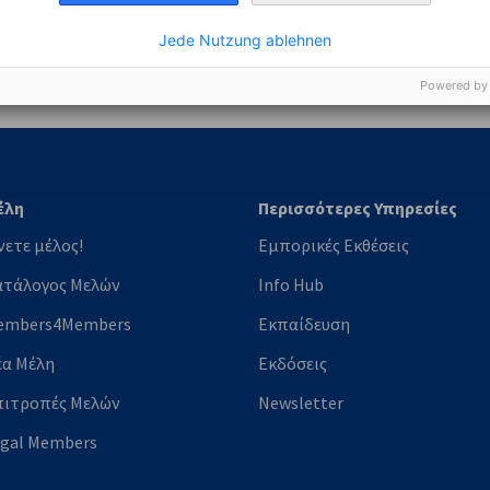
nomic Affairs and Energy
Jede Nutzung ablehnen
Chamber of Commerce and Industry
hamber of Commerce and Industry
AHK.de
Germany Trade & In
Powered by
έλη
Περισσότερες Υπηρεσίες
νετε μέλος!
Εμπορικές Εκθέσεις
ατάλογος Μελών
Info Hub
embers4Members
Εκπαίδευση
έα Μέλη
Εκδόσεις
πιτροπές Μελών
Newsletter
egal Members