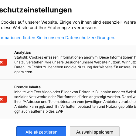
schutzeinstellungen
 Cookies auf unserer Website. Einige von ihnen sind essenziell, wäh
 ως προμηθευτής από την Ελλάδα και να
, diese Website und Ihre Erfahrung zu verbessern.
Suppliers!
formationen finden Sie in unseren Datenschutzerklärungen.
πλεονεκτήματα προσφέρει η πλατφόρμα
 προμηθευτές;
Analytics
Statistik Cookies erfassen Informationen anonym. Diese Informationen 
επιχειρηματικές ευκαιρίες μέσω άμεσης
uns zu verstehen, wie unsere Besucher unsere Website nutzen. Wir nut
προβολής σε δυνητικούς αγοραστές
Daten um Fehler zu beheben und die Nutzung der Website für unsere Us
optimieren.
πρόσβαση σε επίκαιρες και στοχευμένες
έρευνες
αυτοματοποιημένο matchmaking για
Fremde Inhalte
Inhalte wie Text Video oder Bilder von Dritten, z.B. Inhalte anderer Websi
εξατομικευμένες επαγγελματικές επαφές
sozialer Netzwerke oder Plattformen dürfen angezeigt werden. Dabei 
Ihre IP-Adresse und Telemetriedaten vom jeweiligen Anbieter verarbeite
Anbieter kann ggf. auch Ihr Verhalten beobachten und Nutzungsprofile b
υργήστε το λογαριασμό σας σε 30
ggf. auch außerhalb des EWR.
ρόλεπτα και ξεκινήστε να πουλάτε τα
ντα σας.
Alle akzeptieren
Auswahl speichern