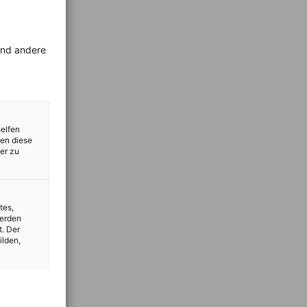
rend andere
helfen
zen diese
er zu
tes,
werden
t. Der
ilden,