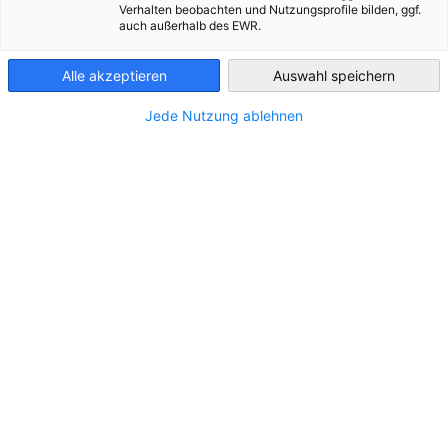
Verhalten beobachten und Nutzungsprofile bilden, ggf.
auch außerhalb des EWR.
Greece
Alle akzeptieren
Auswahl speichern
ΤΟΠΟΘΕΣΊΑ
Jede Nutzung ablehnen
Διεύθυνση:
Pindarou 12, AMARAL, 5th Floor, Office 503,
1060, Nicosia
Πόλη:
Nicosia
Πόλη/Περιφέρεια:
Nicosia
Χώρα:
Κύπρος
ΕΠΙΚΟΙΝΩΝΊΑ
Καλέστε μας!
0035724621523