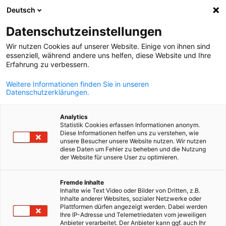
Deutsch
Άνοιγμα αναζ
Άνοι
Κλε
Datenschutzeinstellungen
Wir nutzen Cookies auf unserer Website. Einige von ihnen sind
essenziell, während andere uns helfen, diese Website und Ihre
ΠΛΉΡΗΣ ΚΑΤΆΛΟΓΟΣ ΜΕΛΏΝ
Erfahrung zu verbessern.
Weitere Informationen finden Sie in unseren
Datenschutzerklärungen.
A.C.N.M. Duman Wealth
Analytics
Management Ltd
Statistik Cookies erfassen Informationen anonym.
Diese Informationen helfen uns zu verstehen, wie
unsere Besucher unsere Website nutzen. Wir nutzen
diese Daten um Fehler zu beheben und die Nutzung
www.acnm.duman-group.com
der Website für unsere User zu optimieren.
Greek
Fremde Inhalte
Inhalte wie Text Video oder Bilder von Dritten, z.B.
Inhalte anderer Websites, sozialer Netzwerke oder
Plattformen dürfen angezeigt werden. Dabei werden
Ihre IP-Adresse und Telemetriedaten vom jeweiligen
Anbieter verarbeitet. Der Anbieter kann ggf. auch Ihr