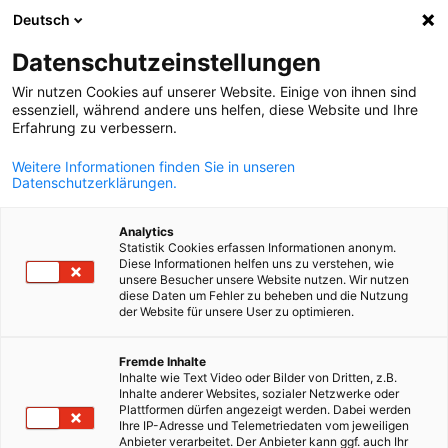
Deutsch
Άνοιγμα αναζ
Άνοι
Κλε
Datenschutzeinstellungen
Wir nutzen Cookies auf unserer Website. Einige von ihnen sind
essenziell, während andere uns helfen, diese Website und Ihre
ΠΛΉΡΗΣ ΚΑΤΆΛΟΓΟΣ ΜΕΛΏΝ
Erfahrung zu verbessern.
Weitere Informationen finden Sie in unseren
Datenschutzerklärungen.
ACTIVE
Analytics
COMMUNICATION IKE
Statistik Cookies erfassen Informationen anonym.
Diese Informationen helfen uns zu verstehen, wie
unsere Besucher unsere Website nutzen. Wir nutzen
diese Daten um Fehler zu beheben und die Nutzung
www.activecomm.de
der Website für unsere User zu optimieren.
Greek
Fremde Inhalte
Inhalte wie Text Video oder Bilder von Dritten, z.B.
Inhalte anderer Websites, sozialer Netzwerke oder
Plattformen dürfen angezeigt werden. Dabei werden
Ihre IP-Adresse und Telemetriedaten vom jeweiligen
Anbieter verarbeitet. Der Anbieter kann ggf. auch Ihr