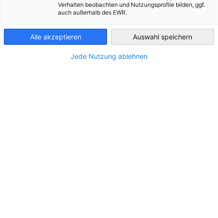
Verhalten beobachten und Nutzungsprofile bilden, ggf.
auch außerhalb des EWR.
Greece
Alle akzeptieren
Auswahl speichern
ΤΟΠΟΘΕΣΊΑ
Jede Nutzung ablehnen
Διεύθυνση:
Stadiou 37, 241 33, Kalamata
Πόλη:
Kalamata
Πόλη/Περιφέρεια:
Πελοπόννησος
Χώρα:
Ελλάδα
ΕΠΙΚΟΙΝΩΝΊΑ
Καλέστε μας!
+30 697 9441074
Στείλτε μας ένα e-mail!
gf@activecomm.de