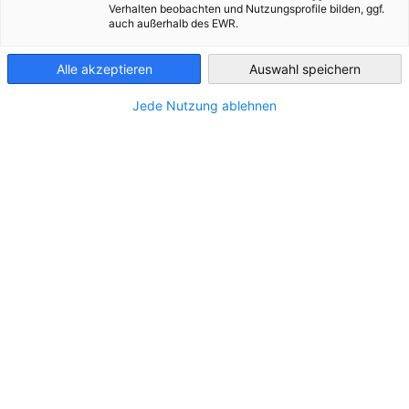
Verhalten beobachten und Nutzungsprofile bilden, ggf.
auch außerhalb des EWR.
Greece
ΤΟΠΟΘΕΣΊΑ
Alle akzeptieren
Auswahl speichern
Διεύθυνση:
Papadiamanti 1, 145 62, Kifissia
Jede Nutzung ablehnen
Πόλη:
Athens
Πόλη/Περιφέρεια:
Στερεά Ελλάδα
Χώρα:
Ελλάδα
ΕΠΙΚΟΙΝΩΝΊΑ
Καλέστε μας!
+30 210 8080200
Στείλτε μας ένα e-mail!
info@dachrislaw.gr