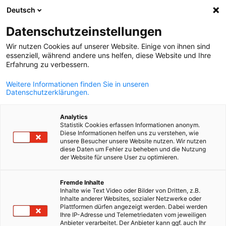
Deutsch
Άνοιγμα αναζ
Άνοι
Κλε
Datenschutzeinstellungen
Wir nutzen Cookies auf unserer Website. Einige von ihnen sind
essenziell, während andere uns helfen, diese Website und Ihre
ΠΛΉΡΗΣ ΚΑΤΆΛΟΓΟΣ ΜΕΛΏΝ
Erfahrung zu verbessern.
Weitere Informationen finden Sie in unseren
Datenschutzerklärungen.
iTrust Digital AE
Analytics
Statistik Cookies erfassen Informationen anonym.
itrust.gr
Diese Informationen helfen uns zu verstehen, wie
unsere Besucher unsere Website nutzen. Wir nutzen
diese Daten um Fehler zu beheben und die Nutzung
der Website für unsere User zu optimieren.
Greek
Fremde Inhalte
Inhalte wie Text Video oder Bilder von Dritten, z.B.
Inhalte anderer Websites, sozialer Netzwerke oder
Plattformen dürfen angezeigt werden. Dabei werden
Ihre IP-Adresse und Telemetriedaten vom jeweiligen
Anbieter verarbeitet. Der Anbieter kann ggf. auch Ihr