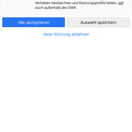
ΤΟΠΟΘΕΣΊΑ
Verhalten beobachten und Nutzungsprofile bilden, ggf.
auch außerhalb des EWR.
Greece
Διεύθυνση:
Sofouli 70, 546 55, Thessaloniki
Alle akzeptieren
Auswahl speichern
Πόλη:
Thessaloniki
Jede Nutzung ablehnen
Πόλη/Περιφέρεια:
Μακεδονία
Χώρα:
Ελλάδα
ΕΠΙΚΟΙΝΩΝΊΑ
Καλέστε μας!
+30 2310 888870
Στείλτε μας ένα e-mail!
info@itrust.digital