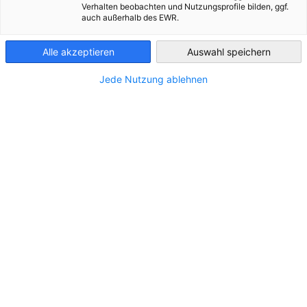
Verhalten beobachten und Nutzungsprofile bilden, ggf.
auch außerhalb des EWR.
Greece
Διεύθυνση:
Oderstr. 78-82, 245 39, Neumünster
Alle akzeptieren
Auswahl speichern
Πόλη:
Neumünster
Jede Nutzung ablehnen
Πόλη/Περιφέρεια:
Schleswig-Holstein
Χώρα:
Γερμανία
ΕΠΙΚΟΙΝΩΝΊΑ
Καλέστε μας!
+49 43218890
Στείλτε μας ένα e-mail!
info@nordalu.com