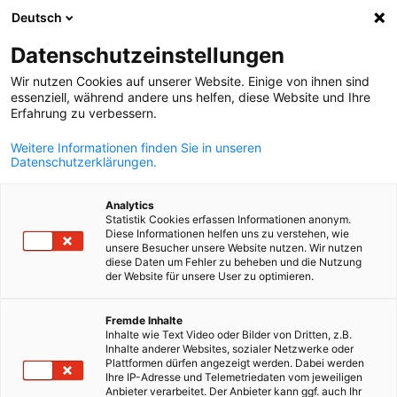
Deutsch
Άνοιγμα αναζ
Άνοι
Κλε
Datenschutzeinstellungen
Wir nutzen Cookies auf unserer Website. Einige von ihnen sind
essenziell, während andere uns helfen, diese Website und Ihre
ΠΛΉΡΗΣ ΚΑΤΆΛΟΓΟΣ ΜΕΛΏΝ
Erfahrung zu verbessern.
Weitere Informationen finden Sie in unseren
Datenschutzerklärungen.
YUNEX S.A.
Analytics
Statistik Cookies erfassen Informationen anonym.
www.yunextraffic.com
Diese Informationen helfen uns zu verstehen, wie
unsere Besucher unsere Website nutzen. Wir nutzen
diese Daten um Fehler zu beheben und die Nutzung
der Website für unsere User zu optimieren.
Greek
Fremde Inhalte
Inhalte wie Text Video oder Bilder von Dritten, z.B.
Inhalte anderer Websites, sozialer Netzwerke oder
Plattformen dürfen angezeigt werden. Dabei werden
Ihre IP-Adresse und Telemetriedaten vom jeweiligen
Anbieter verarbeitet. Der Anbieter kann ggf. auch Ihr