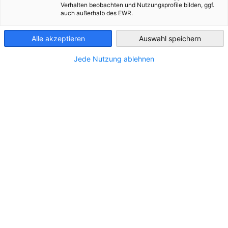
Verhalten beobachten und Nutzungsprofile bilden, ggf.
auch außerhalb des EWR.
Greece
Alle akzeptieren
Auswahl speichern
Jede Nutzung ablehnen
ΤΟΠΟΘΕΣΊΑ
Διεύθυνση:
Ifigenias 50, 141 22, Neo Irakleio
Πόλη:
Athens
Πόλη/Περιφέρεια:
Στερεά Ελλάδα
Χώρα:
Ελλάδα
ΕΠΙΚΟΙΝΩΝΊΑ
Καλέστε μας!
+30 210 0123615