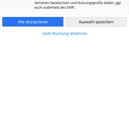
Verhalten beobachten und Nutzungsprofile bilden, ggf.
auch außerhalb des EWR.
Greece
Alle akzeptieren
Auswahl speichern
Εμφάνιση φίλτρων και ταξινόμησης
Οι επιλογές φίλτρου ενημερώθηκαν επιτυχώς
Jede Nutzung ablehnen
AVEDO HELLAS M. A.E.
www.avedo.de
Μετάβαση στη σελίδα AVEDO HELLAS M. A.E. page
Ελλάδα
Μακεδονία
Thessaloniki