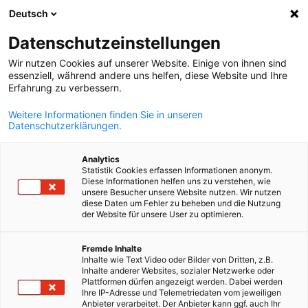
Deutsch
Άνοιγμα αναζ
Άνοι
Κλε
Κατάλογος Μελών
Datenschutzeinstellungen
Wir nutzen Cookies auf unserer Website. Einige von ihnen sind
essenziell, während andere uns helfen, diese Website und Ihre
Αναζήτηση μελών
Erfahrung zu verbessern.
Αναζήτηση μελών
Weitere Informationen finden Sie in unseren
Ανα
Datenschutzerklärungen.
Analytics
Statistik Cookies erfassen Informationen anonym.
Diese Informationen helfen uns zu verstehen, wie
unsere Besucher unsere Website nutzen. Wir nutzen
diese Daten um Fehler zu beheben und die Nutzung
der Website für unsere User zu optimieren.
Greek
Αναζητάτε πιθανούς επιχειρηματικούς συνεργάτες; Στον
Fremde Inhalte
ηλεκτρονικό Κατάλογο Μελών του Ελληνογερμανικού
Inhalte wie Text Video oder Bilder von Dritten, z.B.
Inhalte anderer Websites, sozialer Netzwerke oder
Εμπορικού και Βιομηχανικού Επιμελητηρίου θα βρείτε όλ
Plattformen dürfen angezeigt werden. Dabei werden
τα μέλη μας.
Ihre IP-Adresse und Telemetriedaten vom jeweiligen
Anbieter verarbeitet. Der Anbieter kann ggf. auch Ihr