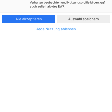
Verhalten beobachten und Nutzungsprofile bilden, ggf.
auch außerhalb des EWR.
Greece
Alle akzeptieren
Auswahl speichern
Jede Nutzung ablehnen
Το περιεχόμενο δεν μπορεί να
εμφανιστεί
Για να εμφανίσετε το περιεχόμενο, επιτρέψτε την
εμφάνιση περιεχομένου τρίτων στις ρυθμίσεις
απορρήτου.
ΑΛΛΆΞΤΕ ΤΙΣ ΡΥΘΜΊΣΕΙΣ ΑΠΟΡΡΉΤΟΥ