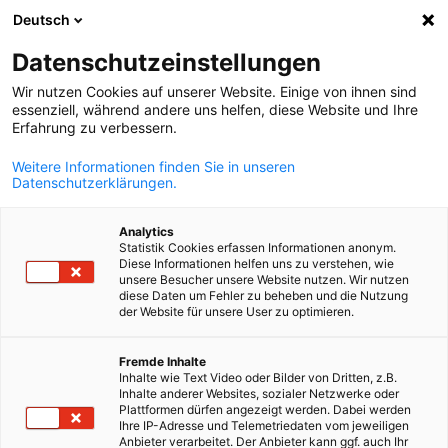
Deutsch
Άνοιγμα αναζ
Άνοι
Κλε
Datenschutzeinstellungen
Wir nutzen Cookies auf unserer Website. Einige von ihnen sind
essenziell, während andere uns helfen, diese Website und Ihre
Erfahrung zu verbessern.
Weitere Informationen finden Sie in unseren
Datenschutzerklärungen.
Analytics
Statistik Cookies erfassen Informationen anonym.
Diese Informationen helfen uns zu verstehen, wie
Event
15/10/2025
unsere Besucher unsere Website nutzen. Wir nutzen
diese Daten um Fehler zu beheben und die Nutzung
der Website für unsere User zu optimieren.
Workshop: „TrendTalk –
Greek
Generation Future“
Fremde Inhalte
Inhalte wie Text Video oder Bilder von Dritten, z.B.
Inhalte anderer Websites, sozialer Netzwerke oder
Plattformen dürfen angezeigt werden. Dabei werden
Ihre IP-Adresse und Telemetriedaten vom jeweiligen
15.10.2025 | Ώρα: 14:00 - 16:00
Anbieter verarbeitet. Der Anbieter kann ggf. auch Ihr