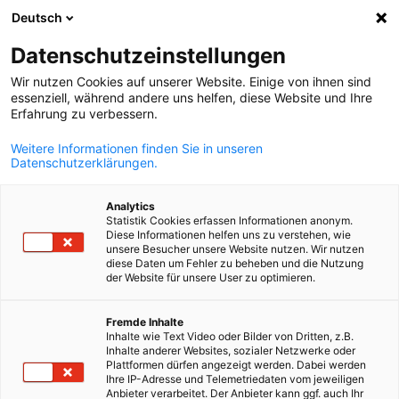
Deutsch
Άνοιγμα αναζ
Άνοι
Κλε
Datenschutzeinstellungen
Wir nutzen Cookies auf unserer Website. Einige von ihnen sind
essenziell, während andere uns helfen, diese Website und Ihre
Erfahrung zu verbessern.
Weitere Informationen finden Sie in unseren
Datenschutzerklärungen.
Analytics
Statistik Cookies erfassen Informationen anonym.
Diese Informationen helfen uns zu verstehen, wie
“©[pixabay] via Canva.com
unsere Besucher unsere Website nutzen. Wir nutzen
diese Daten um Fehler zu beheben und die Nutzung
News
27/04/2026
der Website für unsere User zu optimieren.
Ελληνογερμανικό
Greek
Fremde Inhalte
Inhalte wie Text Video oder Bilder von Dritten, z.B.
Επιμελητήριο – Επαγγελματικ
Inhalte anderer Websites, sozialer Netzwerke oder
Plattformen dürfen angezeigt werden. Dabei werden
Εκπαίδευση και Κατάρτιση
Ihre IP-Adresse und Telemetriedaten vom jeweiligen
Anbieter verarbeitet. Der Anbieter kann ggf. auch Ihr