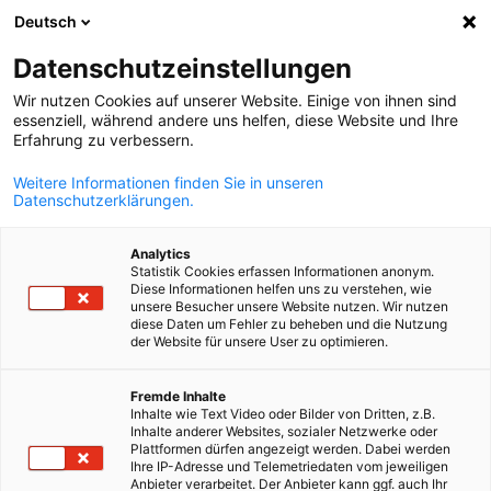
Deutsch
Άνοιγμα αναζ
Άνοι
Κλε
Datenschutzeinstellungen
Wir nutzen Cookies auf unserer Website. Einige von ihnen sind
essenziell, während andere uns helfen, diese Website und Ihre
Erfahrung zu verbessern.
Weitere Informationen finden Sie in unseren
Datenschutzerklärungen.
Analytics
Statistik Cookies erfassen Informationen anonym.
Diese Informationen helfen uns zu verstehen, wie
Event
04/06/2026
unsere Besucher unsere Website nutzen. Wir nutzen
diese Daten um Fehler zu beheben und die Nutzung
der Website für unsere User zu optimieren.
Επιστημονική Εκδήλωση:
Greek
«Κυκλική Οικονομία & Στέρεα
Fremde Inhalte
Inhalte wie Text Video oder Bilder von Dritten, z.B.
Inhalte anderer Websites, sozialer Netzwerke oder
Απόβλητα»
Plattformen dürfen angezeigt werden. Dabei werden
Ihre IP-Adresse und Telemetriedaten vom jeweiligen
Anbieter verarbeitet. Der Anbieter kann ggf. auch Ihr