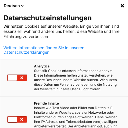
Deutsch
Άνοιγμα αναζ
Άνοι
Κλε
Datenschutzeinstellungen
Wir nutzen Cookies auf unserer Website. Einige von ihnen sind
essenziell, während andere uns helfen, diese Website und Ihre
Erfahrung zu verbessern.
Weitere Informationen finden Sie in unseren
Datenschutzerklärungen.
Analytics
Statistik Cookies erfassen Informationen anonym.
Diese Informationen helfen uns zu verstehen, wie
Event
27/05/2026
unsere Besucher unsere Website nutzen. Wir nutzen
diese Daten um Fehler zu beheben und die Nutzung
der Website für unsere User zu optimieren.
Meet German Meat Companies 
Greek
Conference & B2B Meetings
Fremde Inhalte
Inhalte wie Text Video oder Bilder von Dritten, z.B.
Inhalte anderer Websites, sozialer Netzwerke oder
Plattformen dürfen angezeigt werden. Dabei werden
Ihre IP-Adresse und Telemetriedaten vom jeweiligen
27.05.2026 | 16:00 | Porto Palace Hotel, Θεσσαλονίκη
Anbieter verarbeitet. Der Anbieter kann ggf. auch Ihr