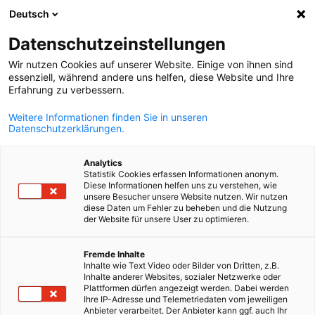
Deutsch
Άνοιγμα αναζ
Άνοι
Κλε
Datenschutzeinstellungen
Wir nutzen Cookies auf unserer Website. Einige von ihnen sind
essenziell, während andere uns helfen, diese Website und Ihre
Erfahrung zu verbessern.
Weitere Informationen finden Sie in unseren
Datenschutzerklärungen.
Analytics
Statistik Cookies erfassen Informationen anonym.
Diese Informationen helfen uns zu verstehen, wie
Event
14/06/2026
unsere Besucher unsere Website nutzen. Wir nutzen
diese Daten um Fehler zu beheben und die Nutzung
der Website für unsere User zu optimieren.
Παγκόσμιο Πρωτάθλημα
Greek
Ποδοσφαίρου 2026: Γερμανία -
Fremde Inhalte
Inhalte wie Text Video oder Bilder von Dritten, z.B.
Inhalte anderer Websites, sozialer Netzwerke oder
Κουρασάο
Plattformen dürfen angezeigt werden. Dabei werden
Ihre IP-Adresse und Telemetriedaten vom jeweiligen
Anbieter verarbeitet. Der Anbieter kann ggf. auch Ihr