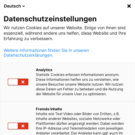
Deutsch
Άνοιγμα αναζ
Άνοι
Κλε
Datenschutzeinstellungen
Wir nutzen Cookies auf unserer Website. Einige von ihnen sind
essenziell, während andere uns helfen, diese Website und Ihre
Erfahrung zu verbessern.
Weitere Informationen finden Sie in unseren
Datenschutzerklärungen.
Analytics
Statistik Cookies erfassen Informationen anonym.
Diese Informationen helfen uns zu verstehen, wie
Event
03/02/2026
unsere Besucher unsere Website nutzen. Wir nutzen
diese Daten um Fehler zu beheben und die Nutzung
der Website für unsere User zu optimieren.
Πρωτοχρονιάτικη Δεξίωση 202
Greek
στην Αθήνα
Fremde Inhalte
Inhalte wie Text Video oder Bilder von Dritten, z.B.
Inhalte anderer Websites, sozialer Netzwerke oder
Plattformen dürfen angezeigt werden. Dabei werden
Ihre IP-Adresse und Telemetriedaten vom jeweiligen
03.02.2026 | Ώρα: 19:00
Anbieter verarbeitet. Der Anbieter kann ggf. auch Ihr