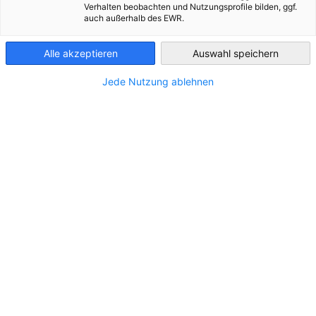
Verhalten beobachten und Nutzungsprofile bilden, ggf.
auch außerhalb des EWR.
Greece
Alle akzeptieren
Auswahl speichern
Jede Nutzung ablehnen
Το περιεχόμενο δεν μπορεί να
εμφανιστεί
Για να εμφανίσετε το περιεχόμενο, επιτρέψτε την
εμφάνιση περιεχομένου τρίτων στις ρυθμίσεις
απορρήτου.
ΑΛΛΆΞΤΕ ΤΙΣ ΡΥΘΜΊΣΕΙΣ ΑΠΟΡΡΉΤΟΥ