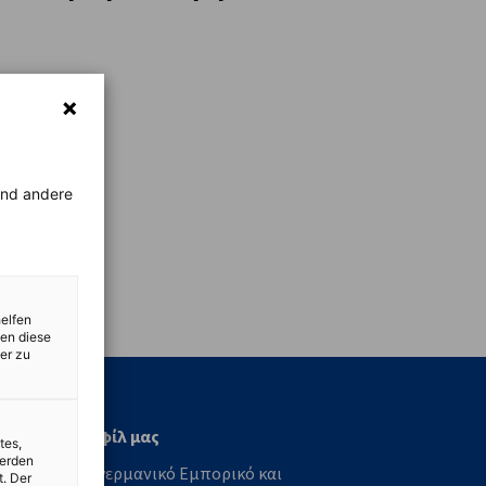
rend andere
vest
helfen
zen diese
er zu
Το προφίλ μας
tes,
werden
Ελληνογερμανικό Εμπορικό και
t. Der