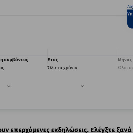
Αρ
ίστε τις προτιμήσεις
Υπ
η συμβάντος
Ετος
Μήνας
ος
Όλα τα χρόνια
Όλοι ο
ς
υν επερχόμενες εκδηλώσεις. Ελέγξτε ξανά