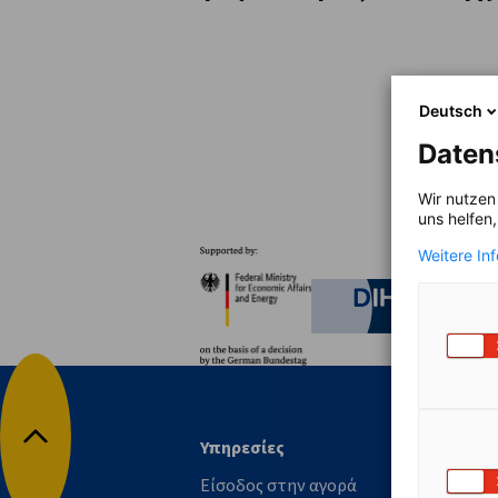
Greece
Deutsch
Daten
Wir nutzen
uns helfen
Συνεργάτες
Weitere In
Federal Ministry for Eco
German C
Υπηρεσίες
Μ
Επιστροφή στην αρχή
Είσοδος στην αγορά
Γί