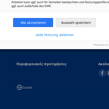
Anbieter kann ggf. auch Ihr Verhalten beobachten und Nutzungsprofile b
ατάλογος Μελών
Info Hub
ggf. auch außerhalb des EWR.
embers4Members
Εκπαίδευση
Alle akzeptieren
Auswahl speichern
έα Μέλη
Εκδόσεις
πιτροπές Μελών
Newsletter
Jede Nutzung ablehnen
egal Members
Powered by
Περιφερειακές προτιμήσεις
Ακολο
faceb
l
Greek