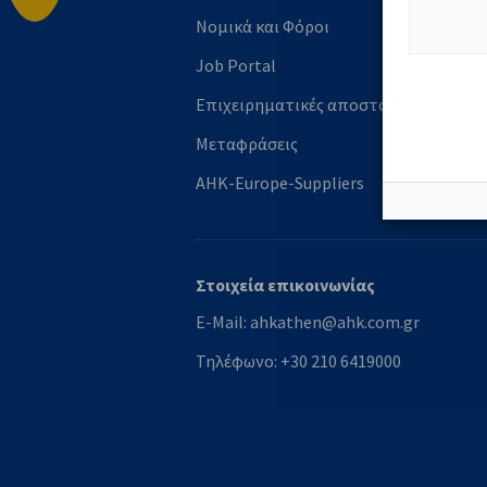
Νομικά και Φόροι
Κ
Job Portal
M
Επιχειρηματικές αποστολές
Ν
Μεταφράσεις
Ε
AHK-Europe-Suppliers
L
Στοιχεία επικοινωνίας
E-Mail:
ahkathen@ahk.com.gr
Τηλέφωνο:
+30 210 6419000