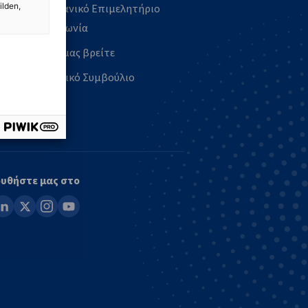
ilden,
Βιομηχανικό Επιμελητήριο
Επικοινωνία
Που θα μας βρείτε
Διοικητικό Συμβούλιο
υθήστε μας στο
ook
inkedin
x
instagram
youtube