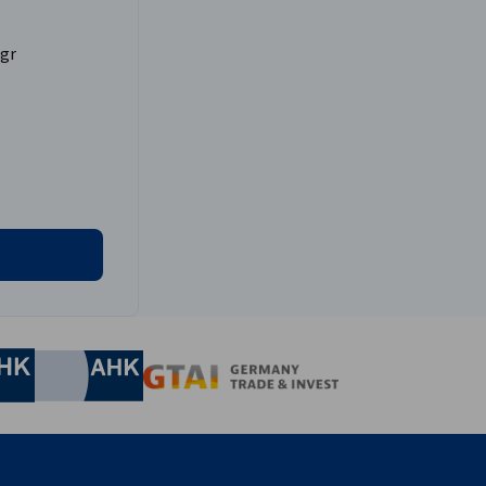
gr
irtschaft und Energie
Industrie- und Handelskammer
Industrie- und Handelskammer
AHK.de
Germany Trade & In