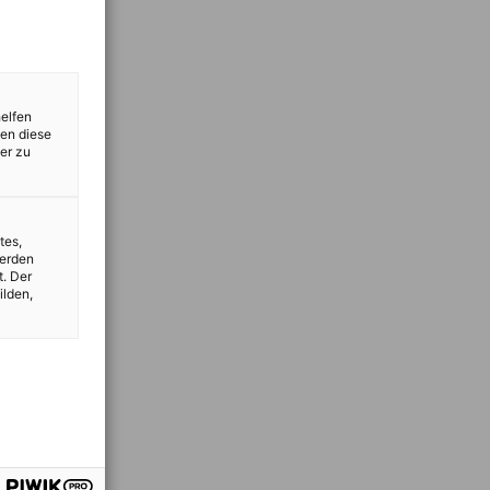
helfen
zen diese
er zu
tes,
werden
t. Der
ilden,