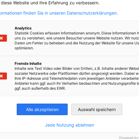
Arbeitswelt.
, diese Website und Ihre Erfahrung zu verbessern.
formationen finden Sie in unseren Datenschutzerklärungen.
nd persönlichem Wachstum.
Analytics
nd der Führung von Teams.
Statistik Cookies erfassen Informationen anonym. Diese Informationen 
ase der beruflichen Weiterentwicklung oder
uns zu verstehen, wie unsere Besucher unsere Website nutzen. Wir nut
Daten um Fehler zu beheben und die Nutzung der Website für unsere Us
optimieren.
uge erwerben möchten,
Fremde Inhalte
werden möchten,
Inhalte wie Text Video oder Bilder von Dritten, z.B. Inhalte anderer Websi
twicklung der Mitarbeitenden und bietet
sozialer Netzwerke oder Plattformen dürfen angezeigt werden. Dabei 
itieren möchten.
Ihre IP-Adresse und Telemetriedaten vom jeweiligen Anbieter verarbeite
Anbieter kann ggf. auch Ihr Verhalten beobachten und Nutzungsprofile b
ggf. auch außerhalb des EWR.
leichheit und Inklusion.
 erhalten die Möglichkeit:
Alle akzeptieren
Auswahl speichern
ohem Entwicklungspotenzial.
inhalte sowie alle begleitenden
Jede Nutzung ablehnen
ionen aktiv zu fördern, eine Kultur der
ngen und branchenübergreifender Best
alten.
1.100€
Powered by