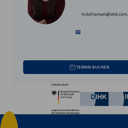
m.kaframani@ahk.com.
TERMIN BUCHEN
Partner
Bundesministerium für W
Deutsche 