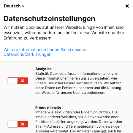
Deutsch
Suche öffnen
Navi
Ein
Datenschutzeinstellungen
Wir nutzen Cookies auf unserer Website. Einige von ihnen sind
essenziell, während andere uns helfen, diese Website und Ihre
Erfahrung zu verbessern.
Weitere Informationen finden Sie in unseren
Datenschutzerklärungen.
Analytics
Statistik Cookies erfassen Informationen anonym.
Diese Informationen helfen uns zu verstehen, wie
Neue Mitglieder
unsere Besucher unsere Website nutzen. Wir nutzen
diese Daten um Fehler zu beheben und die Nutzung
der Website für unsere User zu optimieren.
Wir freuen uns, die folgenden Unternehmen im Kreis der
German
Fremde Inhalte
Mitgliedsfirmen der AHK Griechenland willkommen heißen zu
Inhalte wie Text Video oder Bilder von Dritten, z.B.
dürfen.
Inhalte anderer Websites, sozialer Netzwerke oder
Plattformen dürfen angezeigt werden. Dabei werden
Neue Mitglieder 2026
Ihre IP-Adresse und Telemetriedaten vom jeweiligen
Anbieter verarbeitet. Der Anbieter kann ggf. auch Ihr