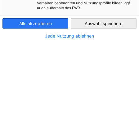
Verhalten beobachten und Nutzungsprofile bilden, ggf.
auch außerhalb des EWR.
Greece
Alle akzeptieren
Auswahl speichern
Juni
Jede Nutzung ablehnen
A.MICHOPOULOS SA
Adecco
banse
COSMOPLAN INTERNATIONAL TRAVEL
DEKRA IMPERIAL
DEUTSCHE SCHULE ATHEN
DigitAmped
ELLINOGERMANIKI AGOGI AE
Grafima Diafimistiki ΑΕ
HOWDEN HELLAS
Ioannis Gioxas & Synergates AE