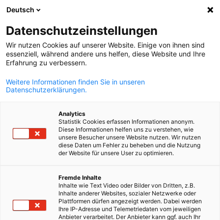
Deutsch
Suche öffnen
Navi
Ein
Datenschutzeinstellungen
Wir nutzen Cookies auf unserer Website. Einige von ihnen sind
essenziell, während andere uns helfen, diese Website und Ihre
Erfahrung zu verbessern.
Weitere Informationen finden Sie in unseren
Datenschutzerklärungen.
Analytics
Statistik Cookies erfassen Informationen anonym.
Diese Informationen helfen uns zu verstehen, wie
AHK-Europe-Suppliers
unsere Besucher unsere Website nutzen. Wir nutzen
diese Daten um Fehler zu beheben und die Nutzung
der Website für unsere User zu optimieren.
Die europäische AHK-Lieferantenplattform zur Erschließung
German
Fremde Inhalte
neuer Partnerschaften.
Inhalte wie Text Video oder Bilder von Dritten, z.B.
Inhalte anderer Websites, sozialer Netzwerke oder
Die Corona-Pandemie und die geopolitischen Entwicklungen
Plattformen dürfen angezeigt werden. Dabei werden
der letzten Jahre haben die Anfälligkeit globaler
Ihre IP-Adresse und Telemetriedaten vom jeweiligen
Anbieter verarbeitet. Der Anbieter kann ggf. auch Ihr
Lieferketten verdeutlicht. Viele Industrieunternehmen in