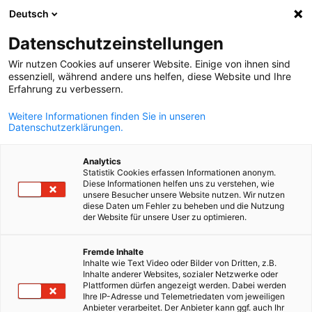
Deutsch
Suche öffnen
Navi
Ein
Datenschutzeinstellungen
Wir nutzen Cookies auf unserer Website. Einige von ihnen sind
essenziell, während andere uns helfen, diese Website und Ihre
Erfahrung zu verbessern.
Weitere Informationen finden Sie in unseren
Datenschutzerklärungen.
Analytics
Statistik Cookies erfassen Informationen anonym.
Diese Informationen helfen uns zu verstehen, wie
TP Greece
unsere Besucher unsere Website nutzen. Wir nutzen
diese Daten um Fehler zu beheben und die Nutzung
der Website für unsere User zu optimieren.
German-Speaking Customer Experts for Mercedes-Benz, Athen
German
Fremde Inhalte
Greece
Inhalte wie Text Video oder Bilder von Dritten, z.B.
Inhalte anderer Websites, sozialer Netzwerke oder
Job Overview:
Plattformen dürfen angezeigt werden. Dabei werden
If you are an avid auto enthusiast, join
Ihre IP-Adresse und Telemetriedaten vom jeweiligen
Anbieter verarbeitet. Der Anbieter kann ggf. auch Ihr