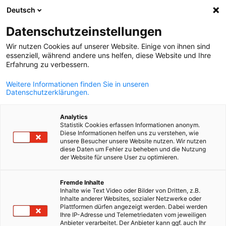
Deutsch
Suche öffnen
Navi
Ein
Datenschutzeinstellungen
Wir nutzen Cookies auf unserer Website. Einige von ihnen sind
essenziell, während andere uns helfen, diese Website und Ihre
Erfahrung zu verbessern.
Weitere Informationen finden Sie in unseren
Datenschutzerklärungen.
Analytics
Statistik Cookies erfassen Informationen anonym.
Diese Informationen helfen uns zu verstehen, wie
Geschäftspartnervermittlung
unsere Besucher unsere Website nutzen. Wir nutzen
diese Daten um Fehler zu beheben und die Nutzung
der Website für unsere User zu optimieren.
Die Deutsch-Griechische Industrie- und Handelskammer bietet
German
Fremde Inhalte
Unternehmen eine maßgeschneiderte Unterstützung bei der
Inhalte wie Text Video oder Bilder von Dritten, z.B.
Suche nach Geschäfts- und Vertreibspartnern an.
Inhalte anderer Websites, sozialer Netzwerke oder
Plattformen dürfen angezeigt werden. Dabei werden
Was wir bieten:
Ihre IP-Adresse und Telemetriedaten vom jeweiligen
Anbieter verarbeitet. Der Anbieter kann ggf. auch Ihr