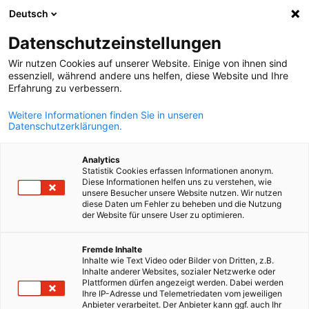
Deutsch
Suche öffnen
Navi
Ein
Datenschutzeinstellungen
Wir nutzen Cookies auf unserer Website. Einige von ihnen sind
essenziell, während andere uns helfen, diese Website und Ihre
Erfahrung zu verbessern.
Weitere Informationen finden Sie in unseren
Datenschutzerklärungen.
Analytics
Statistik Cookies erfassen Informationen anonym.
Diese Informationen helfen uns zu verstehen, wie
Fachkräfte und Arbeitsmarkt
unsere Besucher unsere Website nutzen. Wir nutzen
diese Daten um Fehler zu beheben und die Nutzung
der Website für unsere User zu optimieren.
Die Deutsch-Griechische Industrie- und Handelskammer gründ
German
Fremde Inhalte
einen neuen Ausschuss zum Thema „Fachkräfte und
Inhalte wie Text Video oder Bilder von Dritten, z.B.
Arbeitsmarkt“. Der Arbeitsmarkt befindet sich im rasanten
Inhalte anderer Websites, sozialer Netzwerke oder
Plattformen dürfen angezeigt werden. Dabei werden
Wandel: Digitalisierung, Klimawandel und demografische
Ihre IP-Adresse und Telemetriedaten vom jeweiligen
Veränderungen stellen Unternehmen und Gesellschaft
Anbieter verarbeitet. Der Anbieter kann ggf. auch Ihr