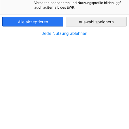
Verhalten beobachten und Nutzungsprofile bilden, ggf.
auch außerhalb des EWR.
Greece
STANDORT
Alle akzeptieren
Auswahl speichern
Adresse:
Lenorman Str 104
Jede Nutzung ablehnen
Stadt:
Athens
Bundesland/Provinz:
Zentralgriechenland
Land:
Griechenland
KONTAKT
Rufen Sie uns an!
+30 6948508634
Schreiben Sie uns eine E-Mail!
milenamich@hotmail.com