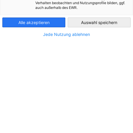
Verhalten beobachten und Nutzungsprofile bilden, ggf.
auch außerhalb des EWR.
Greece
STANDORT
Alle akzeptieren
Auswahl speichern
Adresse:
1-3 Tzavella & Ethnikis Antistaseos street, 152
Jede Nutzung ablehnen
31, Chalandri
Stadt:
Athens
Bundesland/Provinz:
Zentralgriechenland
Land:
Griechenland
KONTAKT
Rufen Sie uns an!
+30 213 0177100
Schreiben Sie uns eine E-Mail!
connect@aon.gr