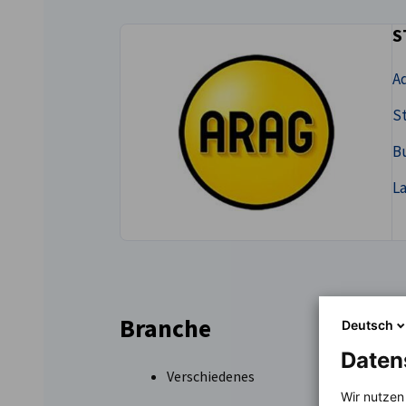
S
Greece
Ad
St
B
L
Branche
Deutsch
Daten
Verschiedenes
Wir nutzen