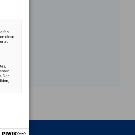
helfen
zen diese
er zu
tes,
werden
t. Der
ilden,
vest