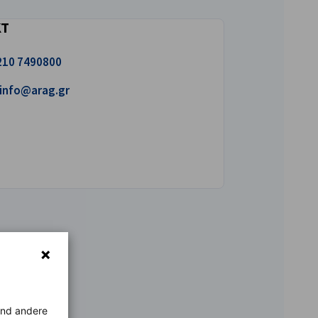
KT
uns an!
210 7490800
iben Sie uns eine E-Mail!
info@arag.gr
rend andere