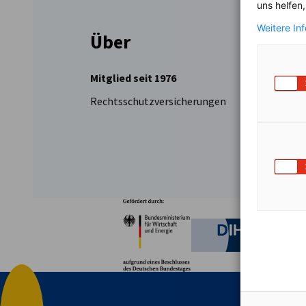
uns helfen
Weitere In
Über
Mitglied seit 1976
Rechtsschutzversicherungen
Partner
Bundesministerium für W
Deutsche 