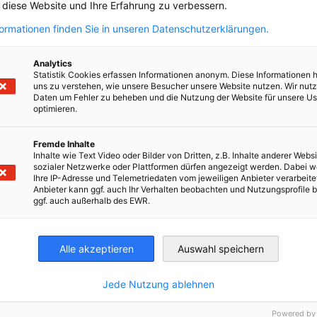
, diese Website und Ihre Erfahrung zu verbessern.
formationen finden Sie in unseren Datenschutzerklärungen.
Analytics
Statistik Cookies erfassen Informationen anonym. Diese Informationen 
uns zu verstehen, wie unsere Besucher unsere Website nutzen. Wir nut
Daten um Fehler zu beheben und die Nutzung der Website für unsere Us
optimieren.
Fremde Inhalte
Inhalte wie Text Video oder Bilder von Dritten, z.B. Inhalte anderer Websi
sozialer Netzwerke oder Plattformen dürfen angezeigt werden. Dabei 
Ihre IP-Adresse und Telemetriedaten vom jeweiligen Anbieter verarbeite
Anbieter kann ggf. auch Ihr Verhalten beobachten und Nutzungsprofile b
ggf. auch außerhalb des EWR.
irtschaft und Energie
Industrie- und Handelskammer
Industrie- und Handelskammer
AHK.de
Germany Trade & In
Alle akzeptieren
Auswahl speichern
Jede Nutzung ablehnen
Powered by