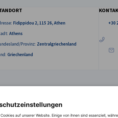
TANDORT
KONTA
Rufen Sie 
resse:
Fidippidou 2, 115 26, Athen
+30 
Schre
adt:
Athens
undesland/Provinz:
Zentralgriechenland
and:
Griechenland
schutzeinstellungen
 Cookies auf unserer Website. Einige von ihnen sind essenziell, wäh