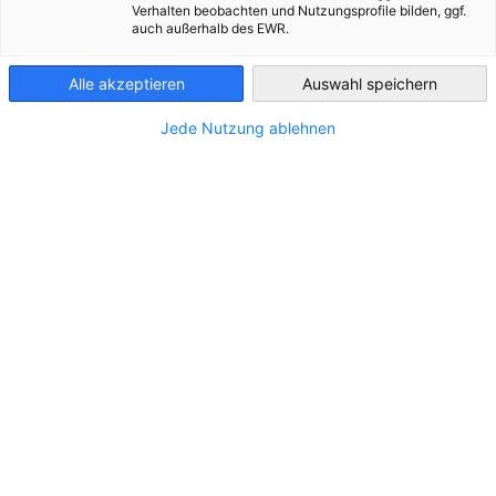
STANDORT
Verhalten beobachten und Nutzungsprofile bilden, ggf.
auch außerhalb des EWR.
Greece
Adresse:
L. Syngrou 89-93, 117 45, Athen
Alle akzeptieren
Auswahl speichern
Stadt:
Athens
Jede Nutzung ablehnen
Bundesland/Provinz:
Zentralgriechenland
Land:
Griechenland
KONTAKT
Rufen Sie uns an!
+30 210 9206000
Schreiben Sie uns eine E-Mail!
athens@ihg.com