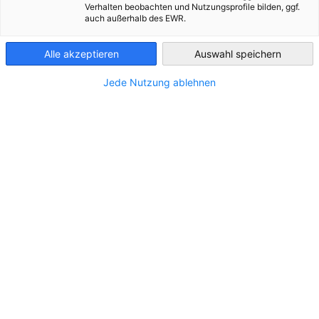
STANDORT
Verhalten beobachten und Nutzungsprofile bilden, ggf.
auch außerhalb des EWR.
Greece
Adresse:
25th klm N.N.R. Athens - Korinth, 192 00,
Elefsina
Alle akzeptieren
Auswahl speichern
Stadt:
Athens
Jede Nutzung ablehnen
Bundesland/Provinz:
Zentralgriechenland
Land:
Griechenland
KONTAKT
Rufen Sie uns an!
+30 210 5543346
Schreiben Sie uns eine E-Mail!
m.andoniou@vianox.gr