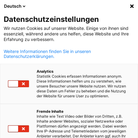
Deutsch
Suche öffnen
Navi
Ein
Datenschutzeinstellungen
Wir nutzen Cookies auf unserer Website. Einige von ihnen sind
essenziell, während andere uns helfen, diese Website und Ihre
Erfahrung zu verbessern.
Weitere Informationen finden Sie in unseren
Datenschutzerklärungen.
Analytics
Statistik Cookies erfassen Informationen anonym.
Diese Informationen helfen uns zu verstehen, wie
Start Ups
unsere Besucher unsere Website nutzen. Wir nutzen
diese Daten um Fehler zu beheben und die Nutzung
der Website für unsere User zu optimieren.
Die Reifegradentwicklung durch neue Kontakte fördern
German
Fremde Inhalte
Die
Startups-
Mitgliedschaft richtet sich an neu gegründete
Inhalte wie Text Video oder Bilder von Dritten, z.B.
Inhalte anderer Websites, sozialer Netzwerke oder
Unternehmen, die sich der dynamischen und vielfältigen
Plattformen dürfen angezeigt werden. Dabei werden
Gruppe von Unternehmen der Deutsch-Griechischen
Ihre IP-Adresse und Telemetriedaten vom jeweiligen
Anbieter verarbeitet. Der Anbieter kann ggf. auch Ihr
Industrie- und Handelskammer in der ersten Phase ihrer