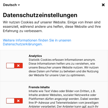
Deutsch
Suche öffnen
Navi
Ein
Datenschutzeinstellungen
Wir nutzen Cookies auf unserer Website. Einige von ihnen sind
essenziell, während andere uns helfen, diese Website und Ihre
Erfahrung zu verbessern.
Weitere Informationen finden Sie in unseren
Datenschutzerklärungen.
Analytics
Statistik Cookies erfassen Informationen anonym.
Diese Informationen helfen uns zu verstehen, wie
Event
23/05/2025
unsere Besucher unsere Website nutzen. Wir nutzen
diese Daten um Fehler zu beheben und die Nutzung
der Website für unsere User zu optimieren.
Grill & Connect | Summer Part
German
Fremde Inhalte
in Thessaloniki
Inhalte wie Text Video oder Bilder von Dritten, z.B.
Inhalte anderer Websites, sozialer Netzwerke oder
Plattformen dürfen angezeigt werden. Dabei werden
Ihre IP-Adresse und Telemetriedaten vom jeweiligen
23.05.2025 | 18:00 Uhr
Anbieter verarbeitet. Der Anbieter kann ggf. auch Ihr