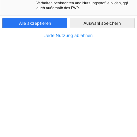
Verhalten beobachten und Nutzungsprofile bilden, ggf.
06.09.2026 | Thessaloniki
auch außerhalb des EWR.
Greece
Kontakt: Dimitra Tsatsani, +30 698 512 6273,
Alle akzeptieren
Auswahl speichern
d.tsatsani@ahk.com.gr
Jede Nutzung ablehnen
Datum, Uhrzeit, Ort
Datum:
Sonntag, 06.09.2026
Uhrzeit:
Beginn: 18:30 Uhr
Ende: 22:00 Uhr
Ort: