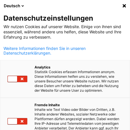
Deutsch
Suche öffnen
Navi
Ein
Datenschutzeinstellungen
Wir nutzen Cookies auf unserer Website. Einige von ihnen sind
essenziell, während andere uns helfen, diese Website und Ihre
Erfahrung zu verbessern.
Weitere Informationen finden Sie in unseren
Datenschutzerklärungen.
Analytics
Statistik Cookies erfassen Informationen anonym.
Diese Informationen helfen uns zu verstehen, wie
Event
06/09/2026
unsere Besucher unsere Website nutzen. Wir nutzen
diese Daten um Fehler zu beheben und die Nutzung
der Website für unsere User zu optimieren.
Business Dinner im Rahmen de
German
Fremde Inhalte
90. Internationalen Messe von
Inhalte wie Text Video oder Bilder von Dritten, z.B.
Inhalte anderer Websites, sozialer Netzwerke oder
Thessaloniki
Plattformen dürfen angezeigt werden. Dabei werden
Ihre IP-Adresse und Telemetriedaten vom jeweiligen
Anbieter verarbeitet. Der Anbieter kann ggf. auch Ihr