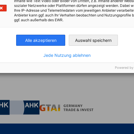
Inhalte wie Text Video oder Bilder von Dritten, z.B. Inhalte anderer Websi
sozialer Netzwerke oder Plattformen dürfen angezeigt werden. Dabei 
Ihre IP-Adresse und Telemetriedaten vom jeweiligen Anbieter verarbeite
Anbieter kann ggf. auch Ihr Verhalten beobachten und Nutzungsprofile b
erklärung gelesen und bin mit der entsprechenden Verarbeitung 
ggf. auch außerhalb des EWR.
Alle akzeptieren
Auswahl speichern
Jede Nutzung ablehnen
Powered by
irtschaft und Energie
Industrie- und Handelskammer
Industrie- und Handelskammer
AHK.de
Germany Trade & In