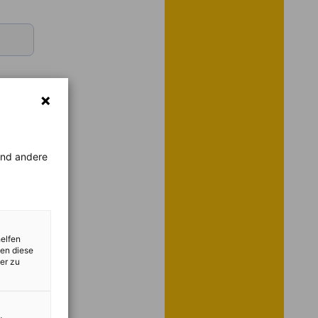
rend andere
helfen
zen diese
er zu
Start-