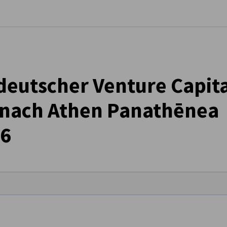
stellungen schließen
deutscher Venture Capita
 nach Athen Panathēnea
26