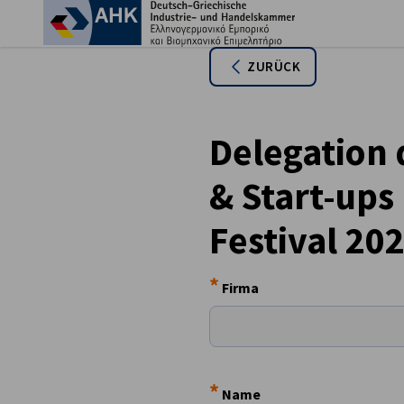
Ein
ZURÜCK
Delegation 
& Start-ups
Festival 20
*
Firma
German
*
Name