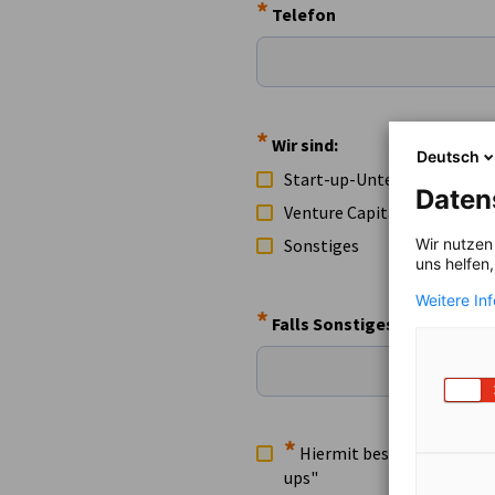
*
Telefon
*
Wir sind:
Deutsch
Start-up-Unternehmen
Daten
Venture Capital
Sonstiges
Wir nutzen
uns helfen
Weitere In
*
Falls Sonstiges, bitte ange
*
Hiermit bestätigen wir un
ups"