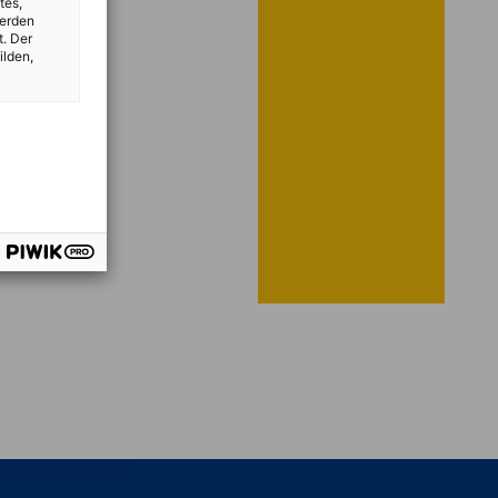
tes,
werden
t. Der
ilden,
meiner
vest