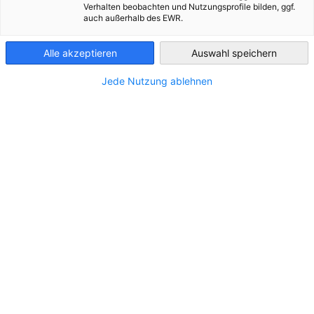
Verhalten beobachten und Nutzungsprofile bilden, ggf.
auch außerhalb des EWR.
Greece
Alle akzeptieren
Auswahl speichern
Jede Nutzung ablehnen
Inhalt kann nicht angezeigt
werden
Um den Inhalt anzuzeigen, erlauben Sie in den
Datenschutzeinstellungen die Anzeige von
Inhalten Dritter.
DATENSCHUTZEINSTELLUNGEN ÄNDERN