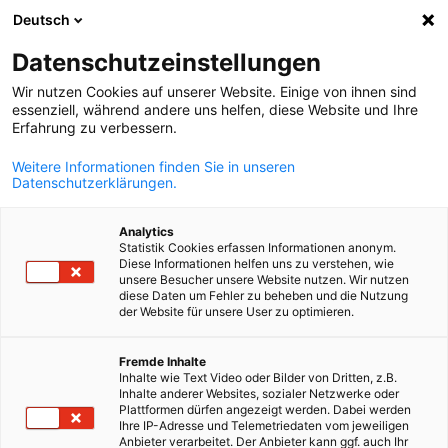
Deutsch
Suche öffnen
Navi
Ein
Datenschutzeinstellungen
Wir nutzen Cookies auf unserer Website. Einige von ihnen sind
essenziell, während andere uns helfen, diese Website und Ihre
Erfahrung zu verbessern.
Weitere Informationen finden Sie in unseren
Datenschutzerklärungen.
Analytics
Statistik Cookies erfassen Informationen anonym.
Diese Informationen helfen uns zu verstehen, wie
Video
30/01/2024
unsere Besucher unsere Website nutzen. Wir nutzen
diese Daten um Fehler zu beheben und die Nutzung
der Website für unsere User zu optimieren.
Πρωτοχρονιάτικο δείπνο στην
German
Αθήνα 2024
Fremde Inhalte
Inhalte wie Text Video oder Bilder von Dritten, z.B.
Inhalte anderer Websites, sozialer Netzwerke oder
Plattformen dürfen angezeigt werden. Dabei werden
Ihre IP-Adresse und Telemetriedaten vom jeweiligen
30.01.2024 | Μέγαρο Μουσικής, Αθήνα
Anbieter verarbeitet. Der Anbieter kann ggf. auch Ihr