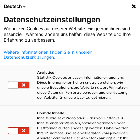
Deutsch
Suche öffnen
Navi
Ein
Datenschutzeinstellungen
Wir nutzen Cookies auf unserer Website. Einige von ihnen sind
essenziell, während andere uns helfen, diese Website und Ihre
KOMPLETTE MITGLIEDSLISTE
Erfahrung zu verbessern.
Weitere Informationen finden Sie in unseren
Datenschutzerklärungen.
A.ΕΙ.Μ.Α. SA
Analytics
Statistik Cookies erfassen Informationen anonym.
www.aeima.gr
Diese Informationen helfen uns zu verstehen, wie
unsere Besucher unsere Website nutzen. Wir nutzen
diese Daten um Fehler zu beheben und die Nutzung
der Website für unsere User zu optimieren.
German
Fremde Inhalte
Inhalte wie Text Video oder Bilder von Dritten, z.B.
Inhalte anderer Websites, sozialer Netzwerke oder
Plattformen dürfen angezeigt werden. Dabei werden
Ihre IP-Adresse und Telemetriedaten vom jeweiligen
Anbieter verarbeitet. Der Anbieter kann ggf. auch Ihr