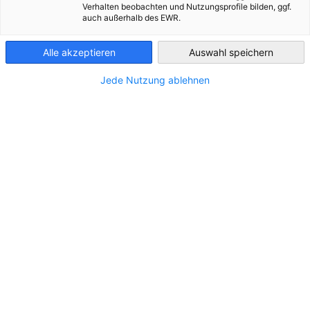
Verhalten beobachten und Nutzungsprofile bilden, ggf.
auch außerhalb des EWR.
Greece
STANDORT
Alle akzeptieren
Auswahl speichern
Adresse:
Zakynthou 8, Kaminia, 185 41, Piraeus
Jede Nutzung ablehnen
Stadt:
Athens
Bundesland/Provinz:
Zentralgriechenland
Land:
Griechenland
KONTAKT
Rufen Sie uns an!
+30 210 4824676-8
Schreiben Sie uns eine E-Mail!
info@aeima.gr