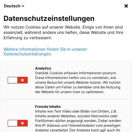
Deutsch
Suche öffnen
Navi
Ein
Datenschutzeinstellungen
Wir nutzen Cookies auf unserer Website. Einige von ihnen sind
essenziell, während andere uns helfen, diese Website und Ihre
KOMPLETTE MITGLIEDSLISTE
Erfahrung zu verbessern.
Weitere Informationen finden Sie in unseren
Datenschutzerklärungen.
Allianz European
Analytics
Reliance Single
Statistik Cookies erfassen Informationen anonym.
Diese Informationen helfen uns zu verstehen, wie
unsere Besucher unsere Website nutzen. Wir nutzen
Member Ins. S.A.
diese Daten um Fehler zu beheben und die Nutzung
der Website für unsere User zu optimieren.
German
www.allianz.com.gr
Fremde Inhalte
Inhalte wie Text Video oder Bilder von Dritten, z.B.
Inhalte anderer Websites, sozialer Netzwerke oder
Plattformen dürfen angezeigt werden. Dabei werden
Ihre IP-Adresse und Telemetriedaten vom jeweiligen
Anbieter verarbeitet. Der Anbieter kann ggf. auch Ihr