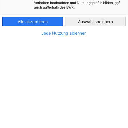
Verhalten beobachten und Nutzungsprofile bilden, ggf.
auch außerhalb des EWR.
Greece
Alle akzeptieren
Auswahl speichern
STANDORT
Jede Nutzung ablehnen
Adresse:
274 Kifissias Avenue, 152 32, Chalandri
Stadt:
Athens
Bundesland/Provinz:
Zentralgriechenland
Land:
Griechenland
KONTAKT
Rufen Sie uns an!
+30 210 8119500
Schreiben Sie uns eine E-Mail!
customercontact@allianz.gr