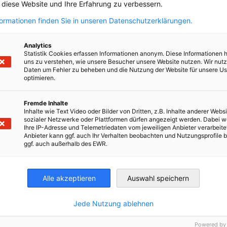
, diese Website und Ihre Erfahrung zu verbessern.
formationen finden Sie in unseren Datenschutzerklärungen.
Analytics
Statistik Cookies erfassen Informationen anonym. Diese Informationen 
uns zu verstehen, wie unsere Besucher unsere Website nutzen. Wir nut
Daten um Fehler zu beheben und die Nutzung der Website für unsere Us
len
optimieren.
Fremde Inhalte
Inhalte wie Text Video oder Bilder von Dritten, z.B. Inhalte anderer Websi
sozialer Netzwerke oder Plattformen dürfen angezeigt werden. Dabei 
Ihre IP-Adresse und Telemetriedaten vom jeweiligen Anbieter verarbeite
Anbieter kann ggf. auch Ihr Verhalten beobachten und Nutzungsprofile b
ggf. auch außerhalb des EWR.
irtschaft und Energie
Industrie- und Handelskammer
Industrie- und Handelskammer
AHK.de
Germany Trade & In
Alle akzeptieren
Auswahl speichern
Jede Nutzung ablehnen
Powered by