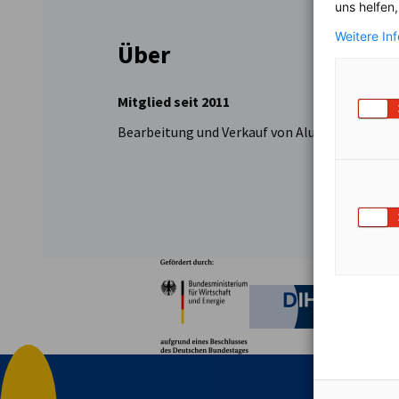
uns helfen
Weitere In
Über
Mitglied seit 2011
Bearbeitung und Verkauf von Aluminiumprofi
Partner
Bundesministerium für W
Deutsche 