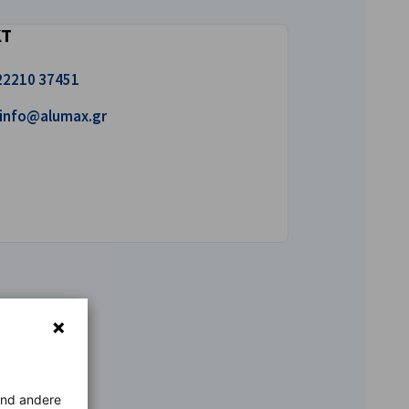
KT
uns an!
22210 37451
iben Sie uns eine E-Mail!
info@alumax.gr
rend andere