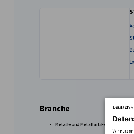
S
Greece
Ad
St
B
L
Branche
Deutsch
Daten
Metalle und Metallartikel
Wir nutzen