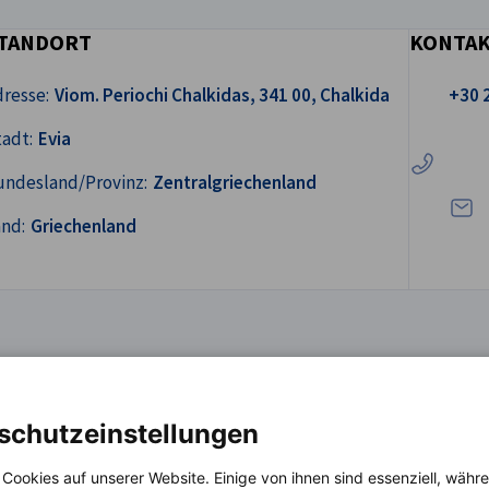
TANDORT
KONTA
Rufen Sie 
resse:
Viom. Periochi Chalkidas, 341 00, Chalkida
+30 
Schre
adt:
Evia
undesland/Provinz:
Zentralgriechenland
and:
Griechenland
schutzeinstellungen
 Cookies auf unserer Website. Einige von ihnen sind essenziell, wäh