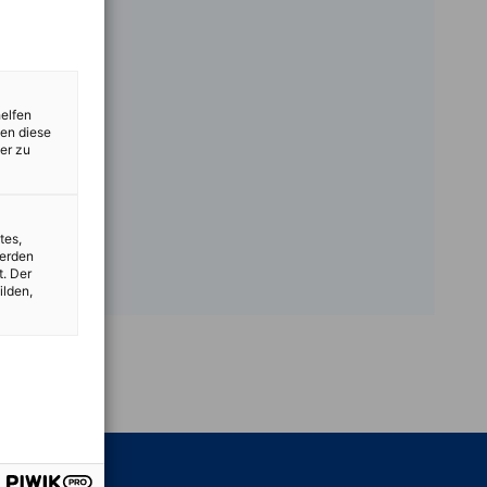
helfen
zen diese
er zu
tes,
werden
t. Der
ilden,
vest