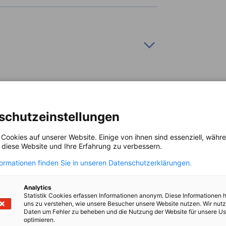
 Bereich klimafreundliche Energielösungen
schutzeinstellungen
 Cookies auf unserer Website. Einige von ihnen sind essenziell, wäh
, diese Website und Ihre Erfahrung zu verbessern.
formationen finden Sie in unseren Datenschutzerklärungen.
tionsreisen, und Energie-Geschäftsreisen.
Analytics
Statistik Cookies erfassen Informationen anonym. Diese Informationen 
uns zu verstehen, wie unsere Besucher unsere Website nutzen. Wir nut
Daten um Fehler zu beheben und die Nutzung der Website für unsere Us
optimieren.