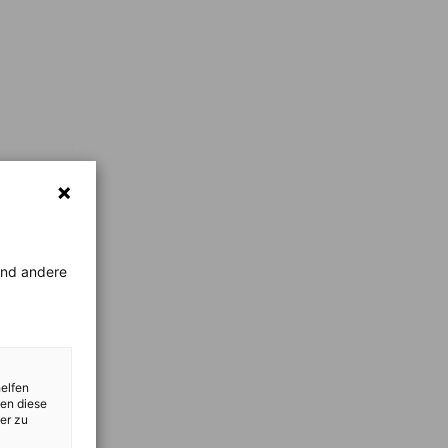
rend andere
helfen
zen diese
er zu