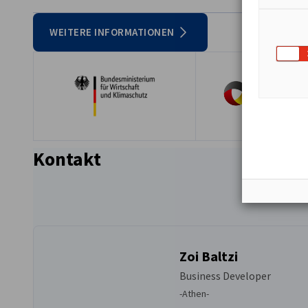
Teilnahmegebühren sind projektabhängig; die Reise- und
WEITERE INFORMATIONEN
selbst.
Kontakt
Zoi Baltzi
Business Developer
-Athen-