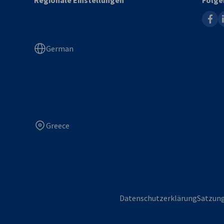
Regionale Einstellungen
Folge
faceb
l
German
Greece
Datenschutzerklärung
Satzun