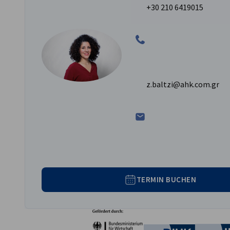
+30 210 6419015
z.baltzi@ahk.com.gr
TERMIN BUCHEN
Partner
Bundesministerium für W