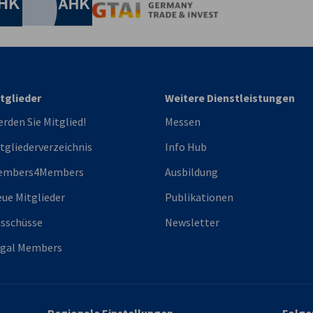
Industrie- und Handelskammer
AHK.de
Germany Trade & In
tglieder
Weitere Dienstleistungen
rden Sie Mitglied!
Messen
tgliederverzeichnis
Info Hub
embers4Members
Ausbildung
ue Mitglieder
Publikationen
sschüsse
Newsletter
egal Members