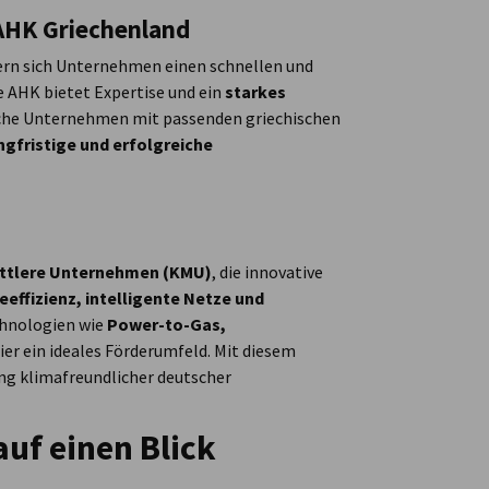
AHK Griechenland
ern sich Unternehmen einen schnellen und
 AHK bietet Expertise und ein
starkes
sche Unternehmen mit passenden griechischen
ngfristige und erfolgreiche
ittlere Unternehmen (KMU)
, die innovative
effizienz, intelligente Netze und
chnologien wie
Power-to-Gas,
ier ein ideales Förderumfeld. Mit diesem
g klimafreundlicher deutscher
auf einen Blick