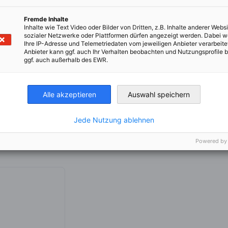
 Verpflegungskosten tragen die Unternehmen
Fremde Inhalte
Inhalte wie Text Video oder Bilder von Dritten, z.B. Inhalte anderer Websi
sozialer Netzwerke oder Plattformen dürfen angezeigt werden. Dabei 
Ihre IP-Adresse und Telemetriedaten vom jeweiligen Anbieter verarbeite
Anbieter kann ggf. auch Ihr Verhalten beobachten und Nutzungsprofile b
ggf. auch außerhalb des EWR.
Alle akzeptieren
Auswahl speichern
Jede Nutzung ablehnen
Powered by