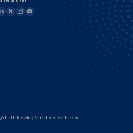
n Sie uns auf
ook
inkedin
x
instagram
youtube
g
Whistleblowing-Verfahren
unsubscribe