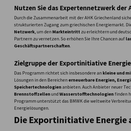
Nutzen Sie das Expertennetzwerk der 
Durch die Zusammenarbeit mit der AHK Griechenland sich
strukturierten Zugang zum griechischen Energiemarkt. Die
Netzwerk
, um den
Markteintritt
zu erleichtern und deut
Partnern zu vernetzen. So erhöhen Sie Ihre Chancen auf
la
Geschäftspartnerschaften
.
Zielgruppe der Exportinitiative Energie
Das Programm richtet sich insbesondere an
kleine und m
Lösungen in den Bereichen
erneuerbare Energien, Energie
Speichertechnologien
anbieten. Auch Anbieter neuer Te
Brennstoffzellen
und
Wasserstofftechnologien
finden h
Programm unterstützt das BMWK die weltweite Verbreitun
Energielösungen.
Die Exportinitiative Energie 