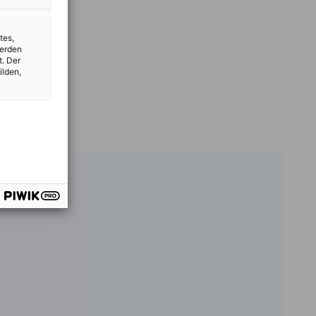
tes,
werden
t. Der
ilden,